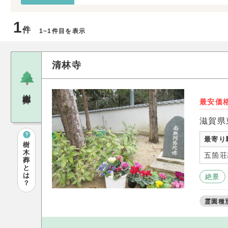
1
件
1~1件目を表示
清林寺
樹木葬
最安価
滋賀県
最寄り
樹
木
五箇荘
葬
と
は
絶景
？
霊園種