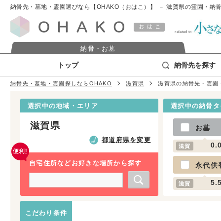
納骨先・墓地・霊園選びなら【OHAKO（おはこ）】
－ 滋賀県の霊園・納骨
related to
納骨・お墓
トップ
納骨先を探す
納骨先・墓地・霊園探しならOHAKO
滋賀県
滋賀県の納骨先・霊園
選択中の地域・エリア
選択中の納骨タ
滋賀県
お墓
都道府県を変更
0.
滋賀
自宅住所などお好きな場所から探す
永代供
5.
滋賀
こだわり条件